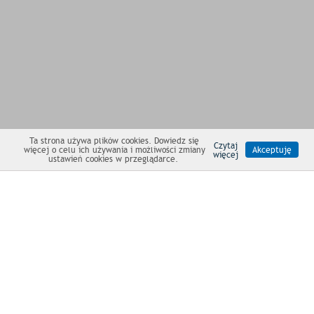
Ta strona używa plików cookies. Dowiedz się
Czytaj
więcej o celu ich używania i możliwości zmiany
Akceptuję
więcej
ustawień cookies w przeglądarce.
NEWSLETTER
Products
|
About tents
|
Marabut
|
Service
|
Contact