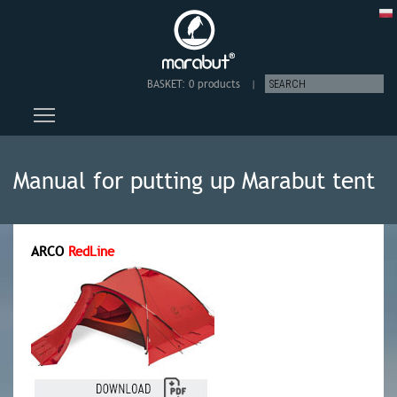
BASKET:
0 products
|
Toggle main menu visibility
Manual for putting up Marabut tent
ARCO
RedLine