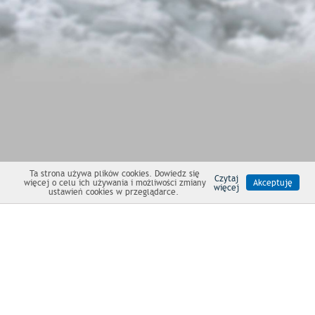
Ta strona używa plików cookies. Dowiedz się
Czytaj
więcej o celu ich używania i możliwości zmiany
Akceptuję
więcej
ustawień cookies w przeglądarce.
NEWSLETTER
Produkty
|
O namiotach
|
Marabut
|
Serwis
|
Kontakt