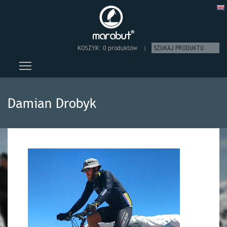
KOSZYK:
0 produktów
|
Toggle main menu visibility
Damian Drobyk