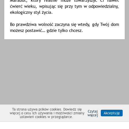
Marabut, który realnie może towarzyszyć Ci nawet
ćwierć wieku, wpisując się przy tym w odpowiedzialny,
ekologiczny styl życia.
Bo prawdziwa wolność zaczyna się wtedy, gdy Twój dom
możesz postawić… gdzie tylko chcesz.
Ta strona używa plików cookies. Dowiedz się
Czytaj
więcej o celu ich używania i możliwości zmiany
Akceptuję
więcej
ustawień cookies w przeglądarce.
NEWSLETTER