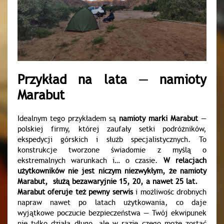
Przykład na lata — namioty
Marabut
Idealnym tego przykładem są
namioty marki Marabut
—
polskiej firmy, której zaufały setki podróżników,
ekspedycji górskich i służb specjalistycznych. To
konstrukcje tworzone świadomie z myślą o
ekstremalnych warunkach i… o czasie.
W relacjach
użytkowników nie jest niczym niezwykłym, że namioty
Marabut, służą bezawaryjnie 15, 20, a nawet 25 lat.
Marabut oferuje też pewny serwis
i możliwośc drobnych
napraw nawet po latach użytkowania, co daje
wyjątkowe poczucie bezpieczeństwa — Twój ekwipunek
nie tylko działa długo, ale w razie czego może zostać