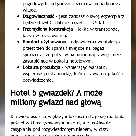
pogodowych, od górskich wiatrów po nadmorską
wilgoć.
Długowieczność
- jesli zadbasz o swój egzemplarz
będzie służył Ci dobrze nawet i ...25 lat
Przemyślana konstrukcja
– lekka w transporcie,
łatwa w rozstawianiu.
Komfort użytkowania
– odpowiednia wentylacja,
przestrzeń do spania i miejsce na bagaż
sprawiają, że pobyt w namiocie naprawdę może
zastąpić noc w pokoju hotelowym.
Lokalna produkcja
– wspierając Marabut,
wspierasz polską markę, która stawia na jakość i
doświadczenie.
Hotel 5 gwiazdek? A może
miliony gwiazd nad głową
Dla wielu osób największym luksusem staje się nie biała
pościel w klimatyzowanym pokoju, ale możliwość
zasypiania pod rozgwieżdżonym niebem, w ciszy
przerywanej tylko dźwiękami przyrody.