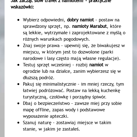
Jak zacząć slow travel z namiotem? – praktyczne
wskazówki:
Wybierz odpowiedni,
dobry namiot
– postaw na
sprawdzony sprzęt, np.
namioty Marabut
, które
są lekkie, wytrzymałe i zaprojektowane z myślą o
różnych warunkach pogodowych.
Znaj swoje prawa – upewnij się, że biwakujesz w
miejscu, w którym jest to dozwolone (parki
narodowe i lasy często mają własne regulacje).
Testuj sprzęt wcześniej – rozbij
namiot
w
ogrodzie lub na działce, zanim wybierzesz się w
dłuższą podróż.
Pakuj się minimalistycznie – im mniej rzeczy, tym
łatwiej podróżować. Postaw na lekką kuchenkę
turystyczną, czołówkę i porządny śpiwór.
Dbaj o bezpieczeństwo – zawsze miej przy sobie
mapę offline, zapas wody i podstawowe
wyposażenie apteczki.
Szanuj naturę – zostawiaj miejsce w takim
stanie, w jakim je zastałeś.