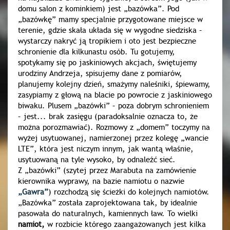
domu salon z kominkiem) jest „bazówka”. Pod
„bazówkę” mamy specjalnie przygotowane miejsce w
terenie, gdzie skała układa się w wygodne siedziska –
wystarczy nakryć ją tropikiem i oto jest bezpieczne
schronienie dla kilkunastu osób. Tu gotujemy,
spotykamy się po jaskiniowych akcjach, świętujemy
urodziny Andrzeja, spisujemy dane z pomiarów,
planujemy kolejny dzień, smażymy naleśniki, śpiewamy,
zasypiamy z głową na blacie po powrocie z jaskiniowego
biwaku. Plusem „bazówki” – poza dobrym schronieniem
– jest... brak zasięgu (paradoksalnie oznacza to, że
można porozmawiać). Rozmowy z „domem” toczymy na
wyżej usytuowanej, namierzonej przez kolegę „wancie
LTE”, która jest niczym innym, jak wantą właśnie,
usytuowaną na tyle wysoko, by odnaleźć sieć.
Z „bazówki” (szytej przez Marabuta na zamówienie
kierownika wyprawy, na bazie namiotu o nazwie
„Gawra”
) rozchodzą się ścieżki do kolejnych namiotów.
„Bazówka” została zaprojektowana tak, by idealnie
pasowała do naturalnych, kamiennych ław. To wielki
namiot,
w rozbicie którego zaangażowanych jest kilka