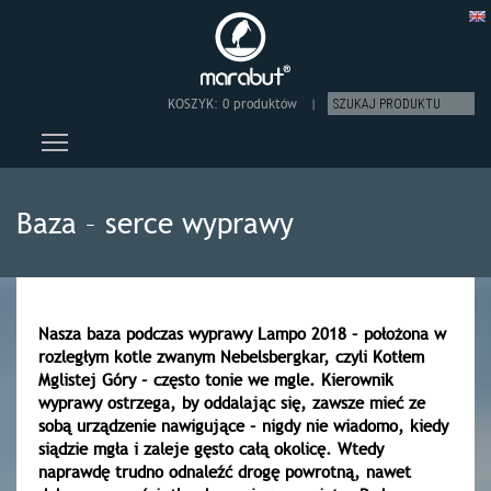
KOSZYK:
0 produktów
|
Toggle main menu visibility
Baza – serce wyprawy
Nasza baza podczas wyprawy Lampo 2018 – położona w
rozległym kotle zwanym Nebelsbergkar, czyli Kotłem
Mglistej Góry – często tonie we mgle. Kierownik
wyprawy ostrzega, by oddalając się, zawsze mieć ze
sobą urządzenie nawigujące – nigdy nie wiadomo, kiedy
siądzie mgła i zaleje gęsto całą okolicę. Wtedy
naprawdę trudno odnaleźć drogę powrotną, nawet