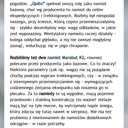
pogodzie.
„Quito
”
spełniał swoją rolę jako namiot
bazowy, choć wg producenta to namiot do celów
ekspedycyjnych i trekkingowych. Rozbity był nieopodal
naszego, przy ścieżce, którą często przemieszczałyśmy
się – szybko doceniłyśmy więc wagę odblasków, w jakie
jest wyposażony. Wentylatory namiotu raczej działały –
kolega oddychał głęboko, a my nie zawsze mogłyśmy
zasnąć, wsłuchując się w jego chrapanie.
Rozbiliśmy też dwa
namiot Marabut K2
,
również
polecane przez producenta jako bazowe. Co to znaczy?
Niektóre parametry (jak np. waga) nie są pożądane
choćby podczas wypraw trekkingowych, czy – w związku
z intensywnym przemieszczaniem się – wymagających
codziennego zwijania ekwipunku lub noszenia go w
plecaku. Za to
namioty
te są wygodne, mają pojemne
przedsionki i stabilną konstrukcję (to ważne! stelaże
mają być na tyle mocne, by wytrzymały napór śniegu,
który zdarza się tutaj nawet w sierpniu). Nie ma też
problemu z montowaniem do namiotów dodatkowych
odciągów – w razie potrzeby.