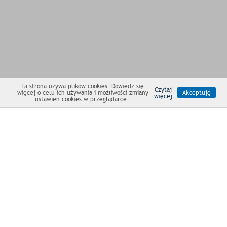
Ta strona używa plików cookies. Dowiedz się
Czytaj
więcej o celu ich używania i możliwości zmiany
Akceptuję
więcej
ustawień cookies w przeglądarce.
NEWSLETTER
Produkty
|
O namiotach
|
Marabut
|
Serwis
|
Kontakt
Polityka cookies
|
Polityka Prywatności
|
Regulamin sklepu