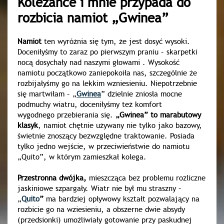
Koleżance i mnie przypada do
rozbicia namiot „Gwinea”
Namiot
ten wyróżnia się tym, że jest dosyć wysoki.
Doceniłyśmy to zaraz po pierwszym praniu – skarpetki
nocą dosychały nad naszymi głowami . Wysokość
namiotu początkowo zaniepokoiła nas, szczególnie że
rozbijałyśmy go na lekkim wzniesieniu. Niepotrzebnie
się martwiłam – „
Gwinea
” dzielnie zniosła mocne
podmuchy wiatru, doceniłyśmy też komfort
wygodnego przebierania się.
„Gwinea” to marabutowy
klasyk
, namiot chętnie używany nie tylko jako bazowy,
świetnie znoszący bezwzględne traktowanie. Posiada
tylko jedno wejście, w przeciwieństwie do namiotu
„Quito”, w którym zamieszkał kolega.
Przestronna dwójka,
mieszcząca bez problemu rozliczne
jaskiniowe szpargały. Wiatr nie był mu straszny –
„
Quito
”
ma bardziej opływowy kształt pozwalający na
rozbicie go na wziesieniu, a obszerne dwie absydy
(przedsionki) umożliwiały gotowanie przy paskudnej