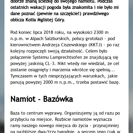
dobrze znaną ścieżkę do swojego namiotu. Podczas
ostatnich wakacji pogoda była znakomita i nie było mi
dane poznać (pewnie na szczęście!) prawdziwego
oblicza Kotła Mglistej Góry.
Pod koniec lipca 2018 roku, na wysokości 2300 m
n.p.m. w Alpach Salzburskich, polscy grotołazi – pod
kierownictwem Andrzeja Ciszewskiego (KKTJ) – po raz
kolejny rozpoczęli swoją działalność. Celem było
połączenie Systemu Lamprechtsofen ze znajdującą się
powyżej jaskinią CL-3. Nikt wtedy nie wiedział, że cel
zostanie osiągnięty i marzenia wkrótce się spełnią...
Tymczasem w tych niesprzyjających warunkach, jakie
panują powyżej 2000 m n.p.m., trzeba postawić bazę.
Namiot - Bazówka
Baza to centrum wyprawy. Organizujemy ją od razu po
przybyciu na miejsce. Rozbicie namiotów wyznacza
ramy naszego nowego miejsca do życia – przynajmniej
na najbliższe dwa/trzy tygodnie, a sercem jego (jak w