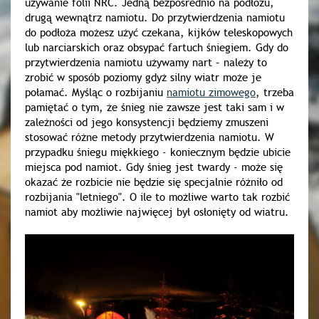
używanie folii NRC. Jedną bezpośrednio na podłożu,
drugą wewnątrz namiotu. Do przytwierdzenia namiotu
do podłoża możesz użyć czekana, kijków teleskopowych
lub narciarskich oraz obsypać fartuch śniegiem. Gdy do
przytwierdzenia namiotu używamy nart – należy to
zrobić w sposób poziomy gdyż silny wiatr może je
połamać. Myśląc o rozbijaniu
namiotu zimowego
, trzeba
pamiętać o tym, że śnieg nie zawsze jest taki sam i w
zależności od jego konsystencji będziemy zmuszeni
stosować różne metody przytwierdzenia namiotu. W
przypadku śniegu miękkiego - koniecznym będzie ubicie
miejsca pod namiot. Gdy śnieg jest twardy - może się
okazać że rozbicie nie będzie się specjalnie różniło od
rozbijania "letniego". O ile to możliwe warto tak rozbić
namiot aby możliwie najwięcej był osłonięty od wiatru.