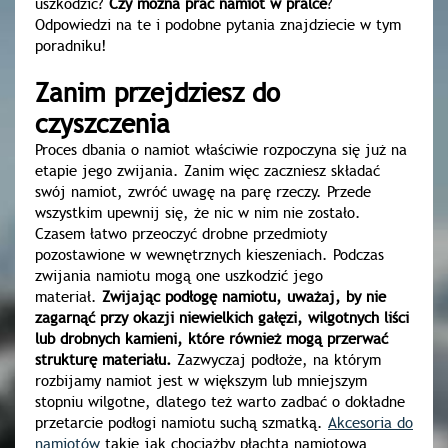
uszkodzić?
Czy można prać namiot w pralce
?
Odpowiedzi na te i podobne pytania znajdziecie w tym
poradniku!
Zanim przejdziesz do
czyszczenia
Proces dbania o namiot właściwie rozpoczyna się już na
etapie jego zwijania. Zanim więc zaczniesz składać
swój namiot, zwróć uwagę na parę rzeczy. Przede
wszystkim upewnij się, że nic w nim nie zostało.
Czasem łatwo przeoczyć drobne przedmioty
pozostawione w wewnętrznych kieszeniach. Podczas
zwijania namiotu mogą one uszkodzić jego
materiał.
Zwijając podłogę namiotu, uważaj, by nie
zagarnąć przy okazji niewielkich gałęzi, wilgotnych liści
lub drobnych kamieni, które również mogą przerwać
strukturę materiału.
Zazwyczaj podłoże, na którym
rozbijamy namiot jest w większym lub mniejszym
stopniu wilgotne, dlatego też warto zadbać o dokładne
przetarcie podłogi namiotu suchą szmatką.
Akcesoria do
namiotów
takie jak chociażby płachta namiotowa