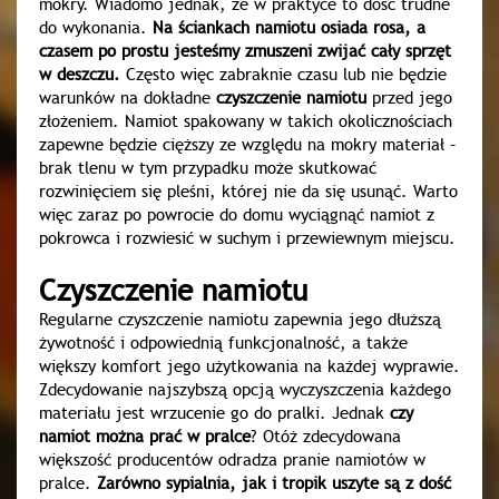
mokry. Wiadomo jednak, że w praktyce to dość trudne
do wykonania.
Na ściankach namiotu osiada rosa, a
czasem po prostu jesteśmy zmuszeni zwijać cały sprzęt
w deszczu.
Często więc zabraknie czasu lub nie będzie
warunków na dokładne
czyszczenie namiotu
przed jego
złożeniem. Namiot spakowany w takich okolicznościach
zapewne będzie cięższy ze względu na mokry materiał –
brak tlenu w tym przypadku może skutkować
rozwinięciem się pleśni, której nie da się usunąć. Warto
więc zaraz po powrocie do domu wyciągnąć namiot z
pokrowca i rozwiesić w suchym i przewiewnym miejscu.
Czyszczenie namiotu
Regularne czyszczenie namiotu zapewnia jego dłuższą
żywotność i odpowiednią funkcjonalność, a także
większy komfort jego użytkowania na każdej wyprawie.
Zdecydowanie najszybszą opcją wyczyszczenia każdego
materiału jest wrzucenie go do pralki. Jednak
czy
namiot można prać w pralce
? Otóż zdecydowana
większość producentów odradza pranie namiotów w
pralce.
Zarówno sypialnia, jak i tropik uszyte są z dość