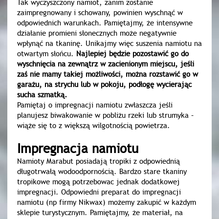
Tak wyczyszczony namiot, zanim zostanie
zaimpregnowany i schowany, powinien wyschnąć w
odpowiednich warunkach. Pamiętajmy, że intensywne
działanie promieni słonecznych może negatywnie
wpłynąć na tkaninę. Unikajmy więc suszenia namiotu na
otwartym słońcu.
Najlepiej będzie pozostawić go do
wyschnięcia na zewnątrz w zacienionym miejscu, jeśli
zaś nie mamy takiej możliwości, można rozstawić go w
garażu, na strychu lub w pokoju, podłogę wycierając
sucha szmatką.
Pamiętaj o impregnacji namiotu zwłaszcza jeśli
planujesz biwakowanie w pobliżu rzeki lub strumyka –
wiąże się to z większą wilgotnością powietrza.
Impregnacja namiotu
Namioty Marabut posiadają tropiki z odpowiednią
długotrwałą wodoodpornością. Bardzo stare tkaniny
tropikowe mogą potrzebowac jednak dodatkowej
impregnacji. Odpowiedni preparat do impregnacji
namiotu (np firmy Nikwax) możemy zakupić w każdym
sklepie turystycznym. Pamiętajmy, że materiał, na