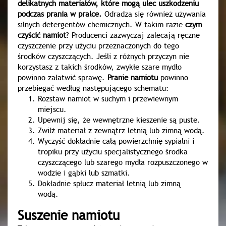
delikatnych materiałów, które mogą ulec uszkodzeniu
podczas prania w pralce.
Odradza się również używania
silnych detergentów chemicznych. W takim razie
czym
czyścić namiot
? Producenci zazwyczaj zalecają ręczne
czyszczenie przy użyciu przeznaczonych do tego
środków czyszczących. Jeśli z różnych przyczyn nie
korzystasz z takich środków, zwykłe szare mydło
powinno załatwić sprawę.
Pranie namiotu
powinno
przebiegać według następującego schematu:
Rozstaw namiot w suchym i przewiewnym
miejscu.
Upewnij się, że wewnętrzne kieszenie są puste.
Zwilż materiał z zewnątrz letnią lub zimną wodą.
Wyczyść dokładnie całą powierzchnię sypialni i
tropiku przy użyciu specjalistycznego środka
czyszczącego lub szarego mydła rozpuszczonego w
wodzie i gąbki lub szmatki.
Dokładnie spłucz materiał letnią lub zimną
wodą.
Suszenie namiotu