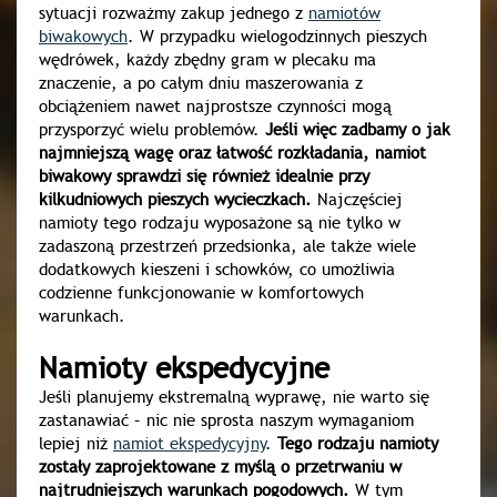
sytuacji rozważmy zakup jednego z
namiotów
biwakowych
. W przypadku wielogodzinnych pieszych
wędrówek, każdy zbędny gram w plecaku ma
znaczenie, a po całym dniu maszerowania z
obciążeniem nawet najprostsze czynności mogą
przysporzyć wielu problemów.
Jeśli więc zadbamy o jak
najmniejszą wagę oraz łatwość rozkładania, namiot
biwakowy sprawdzi się również idealnie przy
kilkudniowych pieszych wycieczkach.
Najczęściej
namioty tego rodzaju wyposażone są nie tylko w
zadaszoną przestrzeń przedsionka, ale także wiele
dodatkowych kieszeni i schowków, co umożliwia
codzienne funkcjonowanie w komfortowych
warunkach.
Namioty ekspedycyjne
Jeśli planujemy ekstremalną wyprawę, nie warto się
zastanawiać – nic nie sprosta naszym wymaganiom
lepiej niż
namiot ekspedycyjny
.
Tego rodzaju namioty
zostały zaprojektowane z myślą o przetrwaniu w
najtrudniejszych warunkach pogodowych.
W tym