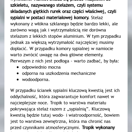
szkieletu, nazywanego stelażem, czyli systemu
składanych giętkich rurek oraz części właściwej, czyli
sypialni w postaci materiałowej komory.
Stelaż
wykonany z włókna szklanego będzie bardzo lekki, ale
zarówno wagą jak i wytrzymałością nie dorówna
stelażom z lekkich stopów aluminium. W tym przypadku
jednak za większą wytrzymałość najczęściej musimy
dopłacić. W przypadku komory sypialnej w namiocie
warto zwrócić uwagę na dwa główne elementy.
Pierwszym z nich jest podłoga – warto zadbać, by była:
odpowiednio mocna
odporna na uszkodzenia mechaniczne
wodoodporna.
W przypadku ścianek sypialni kluczową kwestią jest ich
oddychalność, która zagwarantuje komfort nawet w
najcieplejsze noce. Tropik to warstwa materiału
pokrywająca stelaż razem z „sypialnią”. Kluczową
kwestią będzie tutaj wodo- i wiatroodporność, bowiem
jest to warstwa zewnętrzna, która ma chronić nas
przed czynnikami atmosferycznymi.
Tropik wykonany