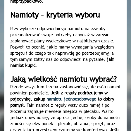
nieprzypadkowo.
Namioty – kryteria wyboru
Przy wyborze odpowiedniego namiotu należałoby
przeanalizować swoje potrzeby i chociaż w zarysie
zaplanować plany wycieczkowe w najbliższym czasie.
Pozwoli to ocenić, jakie mamy wymagania względem
sprzętu i do czego tak naprawdę go potrzebujemy, a
tym samym zbliży nas do odpowiedzi na pytanie,
jaki
namiot kupić
.
Jaką wielkość namiotu wybrać?
Przede wszystkim trzeba zastanowić się, ile osób namiot
powinien pomieścić.
Jeśli z reguły podróżujemy w
pojedynkę, zakup
namiotu jednoosobowego
to dobry
pomysł.
Taki namiot z reguły waży dużo mniej i po
złożeniu zajmuje niewiele miejsca w plecaku. Warto
jednak upewnić się, że oprócz jednej osoby do namiotu
zmieści się ekwipunek – plecak, ubrania, sprzęt, oraz
czy w takiej przestrzeni czujemy się komfortowo.
Jeśli