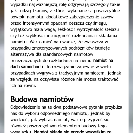
wypadku najważniejszą rolę odgrywają szczegóły takie
jak rodzaj tkaniny, z której wykonane są poszczególne
powłoki namiotu, dodatkowe zabezpieczenie szwów
przed intensywnymi opadami deszczu czy śniegu,
wyjątkowo mała waga, lekkość i wytrzymałość stelażu
czy też szybkość i intuicyjność rozkładania i składania
namiotu. Warto mieć na uwadze, że zwłaszcza w
przypadku zmotoryzowanych podróżników istnieje
alternatywa dla standardowych namiotów
przeznaczonych do rozkładania na ziemi:
namiot na
dach samochodu
. To rozwiązanie zapewne w wielu
przypadkach wygrywa z tradycyjnym namiotem, jednak
ze względu na oczywiste różnice nie można traktować
ich na równi.
Budowa namiotów
Odpowiedzenie na te dwa podstawowe pytania przybliża
nas do wyboru odpowiedniego namiotu, jednak by
wiedzieć, jak wybrać namiot, warto przyjrzeć się
również poszczególnym elementom budowy tego
wynalazku.
Namiot składa się przede wszystkim ze